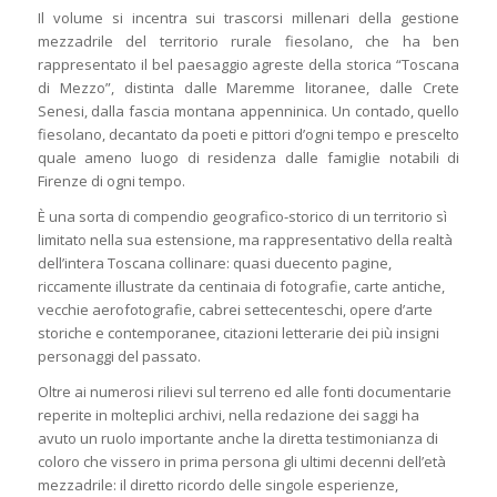
Il volume si incentra sui trascorsi millenari della gestione
mezzadrile del territorio rurale fiesolano, che ha ben
rappresentato il bel paesaggio agreste della storica “Toscana
di Mezzo”, distinta dalle Maremme litoranee, dalle Crete
Senesi, dalla fascia montana appenninica. Un contado, quello
fiesolano, decantato da poeti e pittori d’ogni tempo e prescelto
quale ameno luogo di residenza dalle famiglie notabili di
Firenze di ogni tempo.
È una sorta di compendio geografico-storico di un territorio sì
limitato nella sua estensione, ma rappresentativo della realtà
dell’intera Toscana collinare: quasi duecento pagine,
riccamente illustrate da centinaia di fotografie, carte antiche,
vecchie aerofotografie, cabrei settecenteschi, opere d’arte
storiche e contemporanee, citazioni letterarie dei più insigni
personaggi del passato.
Oltre ai numerosi rilievi sul terreno ed alle fonti documentarie
reperite in molteplici archivi, nella redazione dei saggi ha
avuto un ruolo importante anche la diretta testimonianza di
coloro che vissero in prima persona gli ultimi decenni dell’età
mezzadrile: il diretto ricordo delle singole esperienze,