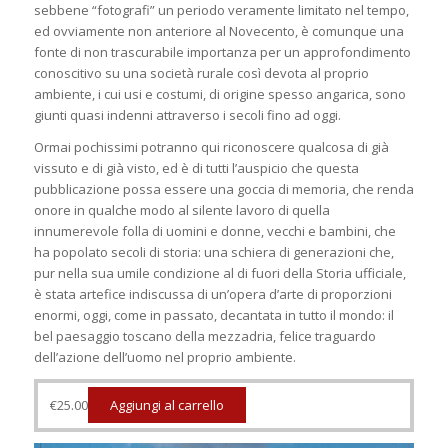
sebbene “fotografi” un periodo veramente limitato nel tempo,
ed ovviamente non anteriore al Novecento, è comunque una
fonte di non trascurabile importanza per un approfondimento
conoscitivo su una società rurale così devota al proprio
ambiente, i cui usi e costumi, di origine spesso angarica, sono
giunti quasi indenni attraverso i secoli fino ad oggi.
Ormai pochissimi potranno qui riconoscere qualcosa di già
vissuto e di già visto, ed è di tutti l’auspicio che questa
pubblicazione possa essere una goccia di memoria, che renda
onore in qualche modo al silente lavoro di quella
innumerevole folla di uomini e donne, vecchi e bambini, che
ha popolato secoli di storia: una schiera di generazioni che,
pur nella sua umile condizione al di fuori della Storia ufficiale,
è stata artefice indiscussa di un’opera d’arte di proporzioni
enormi, oggi, come in passato, decantata in tutto il mondo: il
bel paesaggio toscano della mezzadria, felice traguardo
dell’azione dell’uomo nel proprio ambiente.
€
25.00
Aggiungi al carrello