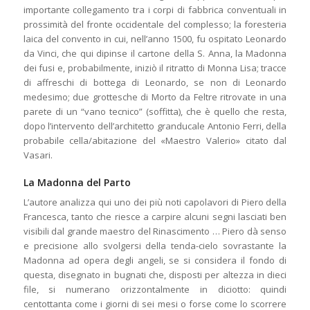
importante collegamento tra i corpi di fabbrica conventuali in
prossimità del fronte occidentale del complesso; la foresteria
laica del convento in cui, nell’anno 1500, fu ospitato Leonardo
da Vinci, che qui dipinse il cartone della S. Anna, la Madonna
dei fusi e, probabilmente, iniziò il ritratto di Monna Lisa; tracce
di affreschi di bottega di Leonardo, se non di Leonardo
medesimo; due grottesche di Morto da Feltre ritrovate in una
parete di un “vano tecnico” (soffitta), che è quello che resta,
dopo l’intervento dell’architetto granducale Antonio Ferri, della
probabile cella/abitazione del «Maestro Valerio» citato dal
Vasari.
La Madonna del Parto
L’autore analizza qui uno dei più noti capolavori di Piero della
Francesca, tanto che riesce a carpire alcuni segni lasciati ben
visibili dal grande maestro del Rinascimento … Piero dà senso
e precisione allo svolgersi della tenda-cielo sovrastante la
Madonna ad opera degli angeli, se si considera il fondo di
questa, disegnato in bugnati che, disposti per altezza in dieci
file, si numerano orizzontalmente in diciotto: quindi
centottanta come i giorni di sei mesi o forse come lo scorrere