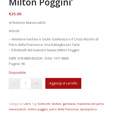
Milton Poggini’
€
25.00
di Roberto Manescalchi
Articoli:
– Amintore Fanfani e Giulio Gambassi e Il Cristo Risorto di
Piero della Francesca: Una battaglia per l’arte
– Il Botticelli del maestro liutaio Milton Poggini
ISBN: 978-8895450209 ISSN: 1971-8845
Pagine: 96
Disponibile
Aggiungi al carrello
Categoria:
Libro
Tag:
botticelli
,
fanfani
,
gambassi
,
madonna del parto
,
manescalchi
,
milton poggini
,
piero della francesca
,
sansepolcro