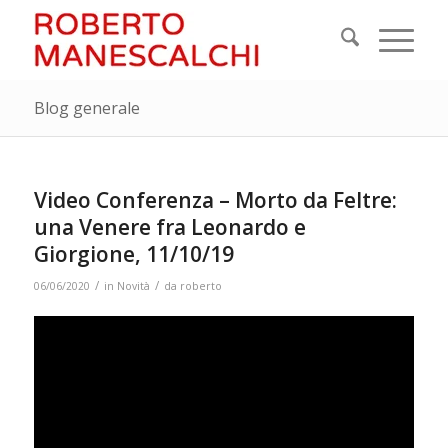
Blog generale
Video Conferenza – Morto da Feltre:
una Venere fra Leonardo e
Giorgione, 11/10/19
/
/
06/06/2020
in
Novità
da
roberto