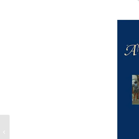
Leonardo
all’Annunziata