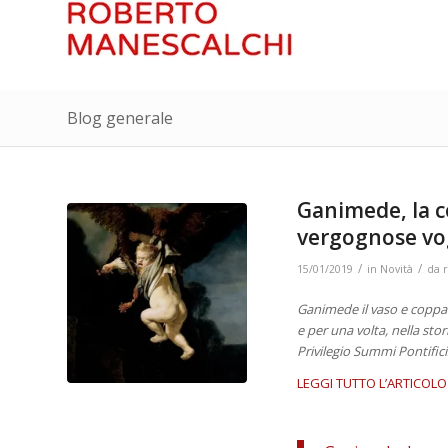
Blog generale
Ganimede, la co
vergognose vog
/
/
15/01/2019
in
Novità
da
Ganimede il vaso e coppa d
e per una volta, nella sto
Privilegio Summi Pontifici
LEGGI TUTTO L’ARTICOLO