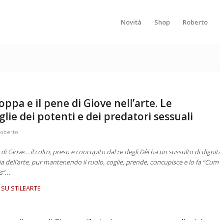
Novità
Shop
Roberto
ppa e il pene di Giove nell’arte. Le
lie dei potenti e dei predatori sessuali
roberto
i Giove… il colto, preso e concupito dal re degli Dèi ha un sussulto di dignit
ria dell’arte, pur mantenendo il ruolo, coglie, prende, concupisce e lo fa “Cum
s”
…
 SU STILEARTE