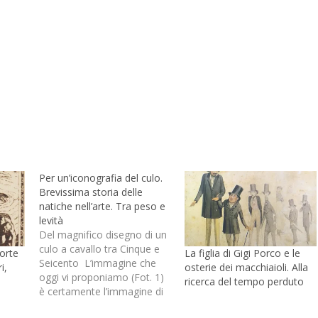
Per un’iconografia del culo.
Brevissima storia delle
natiche nell’arte. Tra peso e
levità
Del magnifico disegno di un
culo a cavallo tra Cinque e
morte
La figlia di Gigi Porco e le
Seicento L’immagine che
i,
osterie dei macchiaioli. Alla
oggi vi proponiamo (Fot. 1)
ricerca del tempo perduto
è certamente l’immagine di
un fondo schiena di natura